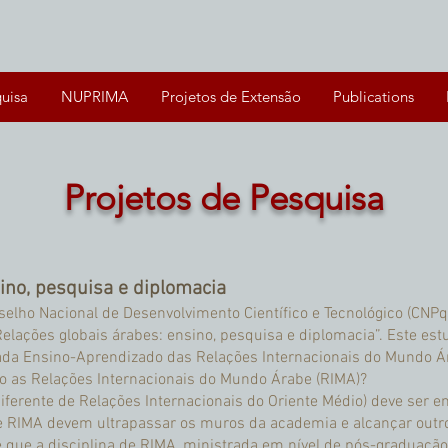
quisa
NUPRIMA
Projetos de Extensão
Publications
Projetos de Pesquisa
ino, pesquisa e diplomacia
elho Nacional de Desenvolvimento Científico e Tecnológico (CNP
Relações globais árabes: ensino, pesquisa e diplomacia”. Este es
ulada Ensino-Aprendizado das Relações Internacionais do Mundo Á
o as Relações Internacionais do Mundo Árabe (RIMA)?
(diferente de Relações Internacionais do Oriente Médio) deve ser
re RIMA devem ultrapassar os muros da academia e alcançar outro
que a disciplina de RIMA, ministrada em nível de pós-graduação,