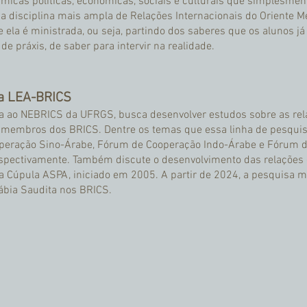
micas políticas, econômicas, sociais e culturais que simplesme
disciplina mais ampla de Relações Internacionais do Oriente Mé
de ela é ministrada, ou seja, partindo dos saberes que os alunos 
e práxis, de saber para intervir na realidade.
sa LEA-BRICS
da ao NEBRICS da UFRGS, busca desenvolver estudos sobre as relaç
s membros dos BRICS. Dentre os temas que essa linha de pesqui
peração Sino-Árabe, Fórum de Cooperação Indo-Árabe e Fórum 
spectivamente. Também discute o desenvolvimento das relações en
 Cúpula ASPA, iniciado em 2005. A partir de 2024, a pesquisa m
ábia Saudita nos BRICS.