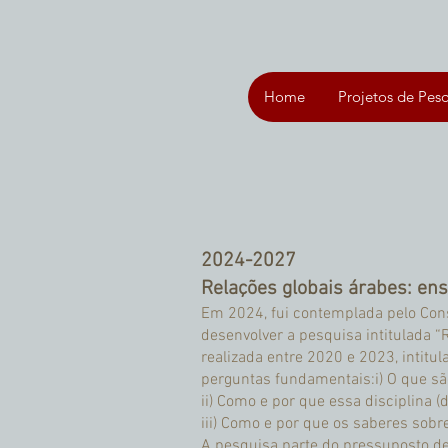
Home
Projetos de Pes
2024-2027
Relações globais árabes: ens
Em 2024, fui contemplada pelo Cons
desenvolver a pesquisa intitulada “
realizada entre 2020 e 2023, intit
perguntas fundamentais:i) O que sã
ii) Como e por que essa disciplina 
iii) Como e por que os saberes sob
A pesquisa parte do pressuposto de 