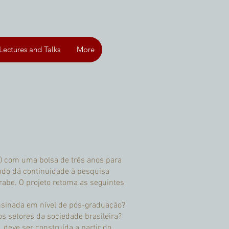
Lectures and Talks
More
q) com uma bolsa de três anos para
tudo dá continuidade à pesquisa
rabe. O projeto retoma as seguintes
 ensinada em nível de pós-graduação?
s setores da sociedade brasileira?
 deve ser construída a partir do