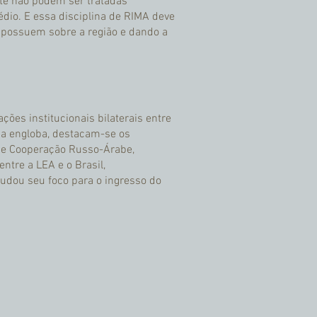
nte não podem ser tratadas
dio. E essa disciplina de RIMA deve
já possuem sobre a região e dando a
ões institucionais bilaterais entre
sa engloba, destacam-se os
de Cooperação Russo-Árabe,
tre a LEA e o Brasil,
udou seu foco para o ingresso do