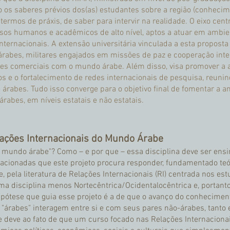
 os saberes prévios dos(as) estudantes sobre a região (conhecim
ermos de práxis, de saber para intervir na realidade. O eixo cent
rsos humanos e acadêmicos de alto nível, aptos a atuar em ambi
ternacionais. A extensão universitária vinculada a esta proposta
árabes, militares engajados em missões de paz e cooperação int
es comerciais com o mundo árabe. Além disso, visa promover a a
iros e o fortalecimento de redes internacionais de pesquisa, reun
e árabes. Tudo isso converge para o objetivo final de fomentar a 
árabes, em níveis estatais e não estatais.
ações Internacionais do Mundo Árabe
do mundo árabe"? Como – e por que – essa disciplina deve ser en
elacionadas que este projeto procura responder, fundamentado te
e, pela literatura de Relações Internacionais (RI) centrada nos es
 disciplina menos Nortecêntrica/Ocidentalocêntrica e, portant
ipótese que guia esse projeto é a de que o avanço do conhecimen
árabes" interagem entre si e com seus pares não-árabes, tanto e
 se deve ao fato de que um curso focado nas Relações Internacion